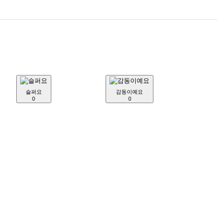
슬퍼요
감동이예요
0
0