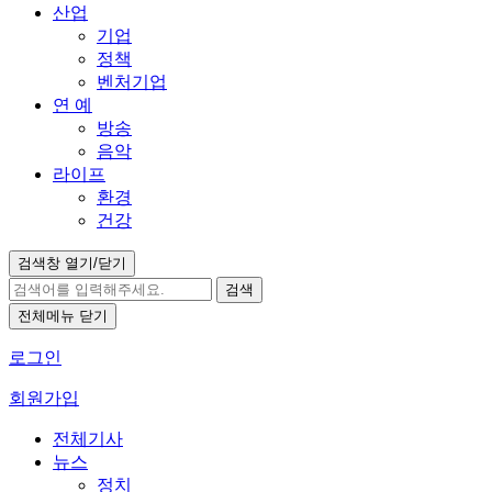
산업
기업
정책
벤처기업
연 예
방송
음악
라이프
환경
건강
검색창 열기/닫기
검색
전체메뉴 닫기
로그인
회원가입
전체기사
뉴스
정치