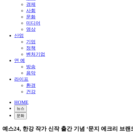
경제
사회
문화
미디어
영상
산업
기업
정책
벤처기업
연 예
방송
음악
라이프
환경
건강
HOME
뉴스
문화
예스24, 한강 작가 신작 출간 기념 ‘문지 에크리 브랜