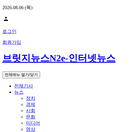
2026.08.06 (목)
person
로그인
회원가입
브릿지뉴스N2e-인터넷뉴스
전체메뉴 열기/닫기
전체기사
뉴스
정치
경제
사회
문화
미디어
영상