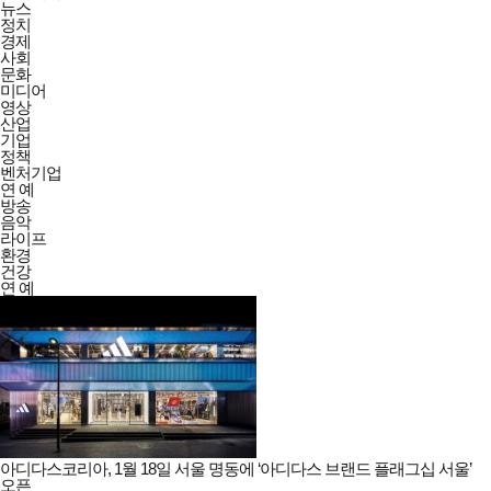
뉴스
정치
경제
사회
문화
미디어
영상
산업
기업
정책
벤처기업
연 예
방송
음악
라이프
환경
건강
연 예
아디다스코리아, 1월 18일 서울 명동에 ‘아디다스 브랜드 플래그십 서울’
오픈