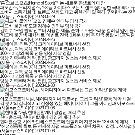
‘홈 오브 스포츠(Home of Sport)’라는 새로운 콘셉트의 매장

퍼포먼스, 오리지널스, Y-3 등 아디다스 모든 브랜드 집대성한 국내 최대 규
소비자 소통 강화 및 브랜드 신뢰도 제고 위한 리테일 환경 구축한다는 전
(서울=뉴스와이어)
2023-05-29
씨드비 ‘물염색’ 모델 김혜수 인터뷰 영상 공개
김혜수 “모델 발탁 전부터 사용한 제품, 순하고 자연스러운 컬러감 맘에 들어
‘씨드비 물염색 체험세트’ 이벤트 진행, 1회분 체험 후 만족 못할 시 100% 
(평택=뉴스와이어)
2023-04-26
네이콘, 틱톡 공식 크리에이티브 파트너사 선정
160개 이상의 틱톡 전용 영상 제작 경험

영상 기획부터 제작, 편집, 광고까지 원스톱 서비스 제공
(서울=뉴스와이어)
2023-04-26
네이콘, 틱톡 공식 크리에이티브 파트너사 선정
160개 이상의 틱톡 전용 영상 제작 경험

영상 기획부터 제작, 편집, 광고까지 원스톱 서비스 제공
(서울=뉴스와이어)
2023-01-30
아모스프로페셔널, 헤어디자이너 파트너십 그룹 ‘아티산’ 활동 계약 체결
각 분야의 감각적이고 진정성 있는 헤어디자이너 그룹 아티산과 아모스
(서울=뉴스와이어)
2023-01-06
현대홈쇼핑, 현대렌탈케어 경영권 매각 추진
현대홈쇼핑, 시에라인베스트먼트에 렌탈케어 지분 80% 1370억에 매각… 10
“신성장동력 확보 등 선제적 사업 포트폴리오 재편 차원서 결정… 신사업 및 
(서울=뉴스와이어)
2023-01-06