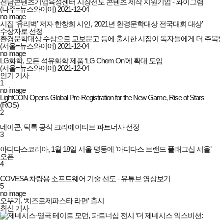
전남콘텐츠기업육성센터 시장선도 콘텐츠 제작 지원기업 - 와이그램
(나주=뉴스와이어)
2021-12-04
no image
시집 ‘유리벽’ 저자 한창희 시인, ‘2021년 환경문학대상 전국대회 대상’
수상자로 선정
환경문학대상 수상으로 교보문고 등에 출시한 시집이 독자들에게 더 주목
(서울=뉴스와이어)
2021-12-04
no image
LG화학, 모든 석유화학 제품 ‘LG Chem On’에 확대 도입
(서울=뉴스와이어)
2021-12-04
인기 기사
1
no image
LightCON Opens Global Pre-Registration for the New Game, Rise of Stars
(ROS)
2
네이콘, 틱톡 공식 크리에이티브 파트너사 선정
3
아디다스코리아, 1월 18일 서울 명동에 ‘아디다스 브랜드 플래그십 서울’
오픈
4
COVESA 차량용 소프트웨어 기술 선도 - 유튜브 영상보기
5
no image
오뚜기, ‘치즈로제파스타 라면’ 출시
최신 기사