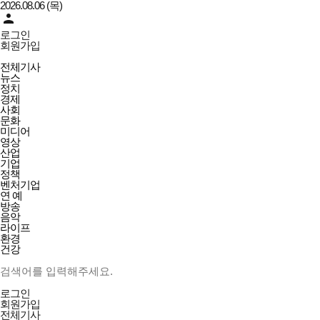
2026.08.06 (목)
person
로그인
회원가입
브릿지뉴스N2e-
전체메뉴
인터넷뉴스
전체기사
열기/
뉴스
닫기
정치
경제
사회
문화
미디어
영상
산업
기업
정책
벤처기업
연 예
방송
음악
라이프
환경
건강
검색창
열기/
검색
닫기
전체메뉴
로그인
닫기
회원가입
전체기사