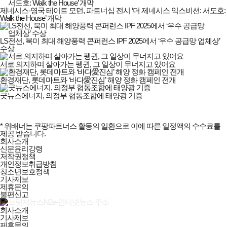
제네시스-영국 테이트 모던, 파트너십 전시 ‘더 제네시스 익스비션: 서도호:
Walk the House’ 개막
LS전선, 북미 최대 해양풍력 콘퍼런스 IPF 2025에서 ‘우수 공급망 업체상’
수상
서로 의지하며 살아가는 펭귄, 그 일상이 무너지고 있어요
환경재단, 롯데마트와 ‘바다愛진심’ 해양 정화 캠페인 전개
굿뉴스에너지, 의정부 협동조합에 태양광 기증
* 위배너는 쿠팡파트너스 활동의 일환으로 이에 따른 일정액의 수수료를
제공 받습니다.
브릿지뉴스N2e-
회사소개
인터넷뉴스
신문윤리강령
회사소개
저작권정책
및
개인정보취급방침
정책안내
청소년보호정책
기사제보
제휴문의
불편신고
회사소개
기사제보
제휴문의