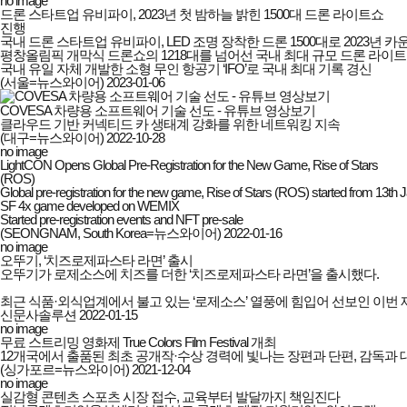
no image
드론 스타트업 유비파이, 2023년 첫 밤하늘 밝힌 1500대 드론 라이트쇼
진행
국내 드론 스타트업 유비파이, LED 조명 장착한 드론 1500대로 2023년 카
평창올림픽 개막식 드론쇼의 1218대를 넘어선 국내 최대 규모 드론 라이트
국내 유일 자체 개발한 소형 무인 항공기 ‘IFO’로 국내 최대 기록 경신
(서울=뉴스와이어)
2023-01-06
COVESA 차량용 소프트웨어 기술 선도 - 유튜브 영상보기
클라우드 기반 커넥티드 카 생태계 강화를 위한 네트워킹 지속
(대구=뉴스와이어)
2022-10-28
no image
LightCON Opens Global Pre-Registration for the New Game, Rise of Stars
(ROS)
Global pre-registration for the new game, Rise of Stars (ROS) started from 13th J
SF 4x game developed on WEMIX

Started pre-registration events and NFT pre-sale
(SEONGNAM, South Korea=뉴스와이어)
2022-01-16
no image
오뚜기, ‘치즈로제파스타 라면’ 출시
오뚜기가 로제소스에 치즈를 더한 ‘치즈로제파스타 라면’을 출시했다.

최근 식품·외식업계에서 불고 있는 ‘로제소스’ 열풍에 힘입어 선보인 이
신문사솔루션
2022-01-15
no image
무료 스트리밍 영화제 True Colors Film Festival 개최
12개국에서 출품된 최초 공개작·수상 경력에 빛나는 장편과 단편, 감독과 
(싱가포르=뉴스와이어)
2021-12-04
no image
실감형 콘텐츠 스포츠 시장 접수, 교육부터 발달까지 책임진다